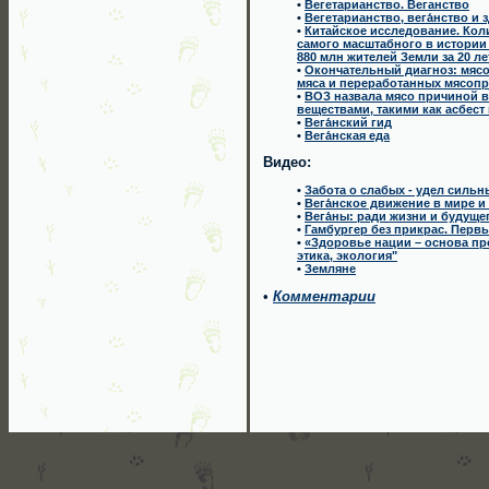
•
Вегетарианство. Веганство
•
Вегетарианство, вега́нство и
•
Китайское исследование. Колин
самого масштабного в истории
880 млн жителей Земли за 20 ле
•
Окончательный диагноз: мясо
мяса и переработанных мясоп
•
ВОЗ назвала мясо причиной 
веществами, такими как асбест
•
Вега́нский гид
•
Вега́нская еда
Видео:
•
Забота о слабых - удел сильн
•
Вега́нское движение в мире и 
•
Вега́ны: ради жизни и будуще
•
Гамбургер без прикрас. Перв
•
«Здоровье нации – основа пр
этика, экология"
•
Земляне
•
Комментарии