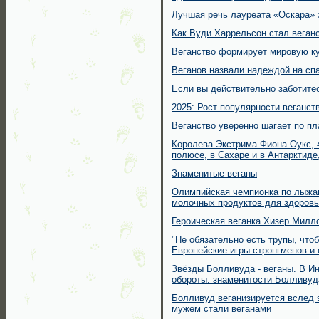
Лучшая речь лауреата «Оскара» 
Как Вуди Харрельсон стал веган
Веганство формирует мировую ку
Веганов назвали надеждой на сп
Если вы действительно заботитес
2025: Рост популярности веганст
Веганство уверенно шагает по пл
Королева Экстрима Фиона Оукс, 
полюсе, в Сахаре и в Антарктиде,
Знаменитые веганы
Олимпийская чемпионка по лыжам
молочных продуктов для здоровь
Героическая веганка Хизер Милл
"Не обязательно есть трупы, что
Европейские игры стронгменов и 
Звёзды Болливуда - веганы. В И
обороты: знаменитости Болливуд
Болливуд веганизируется вслед з
мужем стали веганами