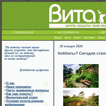
РАЗВЛЕЧЕНИЯ
ЭКСПЕРИМЕНТЫ
ВЕГ
Видео
Фото
Книги
Листовки
Закон
28 января 2026
Хоббиты? Сегодня стал
О нас
Наши принципы
Часто задаваемые вопросы
Как нам помочь?
Волонтерский отдел
Условия использования
информации