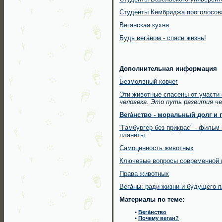
Студенты Кембриджа проголосов
Веганская кухня
Будь вега́ном - спаси жизнь!
Дополнительная информация
Безмолвный ковчег
Эти животные спасены от участи 
человека. Это путь развития че
Вега́нство -
моральный долг и г
"Гамбургер без прикрас" - филь
планеты
Самоценность животных
Ключевые вопросы современной 
Права животных
Вега́ны: ради жизни и будущего 
Материалы по теме:
•
Вега́нство
•
Почему веган?