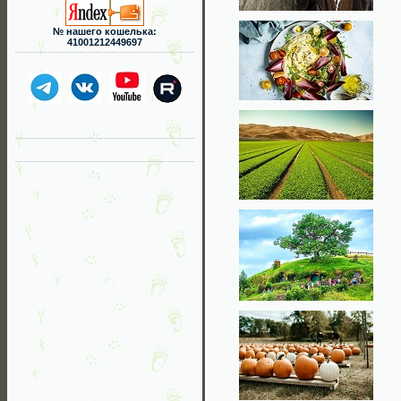
№ нашего кошелька:
41001212449697