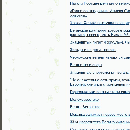
Натали Портман мечтает о веган
«Голос сострадания»: Алисия Си
животных
Хоакин Феникс выступил в защит
Веганские компании, которые кор
(актриса, певица, мать Билли А
Знаменитый пилот Формулы-1 Лью
Звезды и их дети - веганы
Чернокожие веганы являются са
Веганство и спорт
Знаменитые спортсмены - веганы
"Не обязательно есть трупы, что
Европейские игры стронгменов и 
Горнолыжники-веганы стали само
Молоко жестоко
Веган. Веганство
Мексика занимает первое место в
33 универститета Великобритани
Студенты Базельского университ