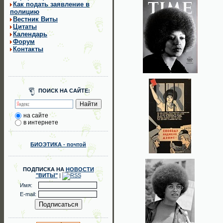
Как подать заявление в
полицию
Вестник Виты
Цитаты
Календарь
Форум
Контакты
ПОИСК НА САЙТЕ:
на сайте
в интернете
БИОЭТИКА - почтой
ПОДПИСКА НА
НОВОСТИ
"ВИТЫ"
|
Имя:
E-mail: