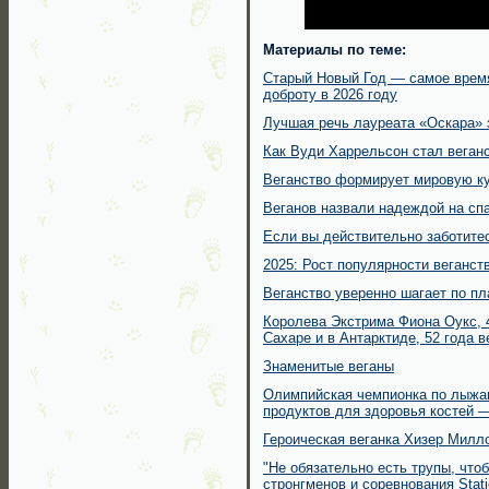
Материалы по теме:
Старый Новый Год — самое время
доброту в 2026 году
Лучшая речь лауреата «Оскара» 
Как Вуди Харрельсон стал веган
Веганство формирует мировую ку
Веганов назвали надеждой на сп
Если вы действительно заботитес
2025: Рост популярности веганст
Веганство уверенно шагает по пл
Королева Экстрима Фиона Оукс, 
Сахаре и в Антарктиде, 52 года в
Знаменитые веганы
Олимпийская чемпионка по лыжам
продуктов для здоровья костей 
Героическая веганка Хизер Милл
"Не обязательно есть трупы, что
стронгменов и соревнования Stat