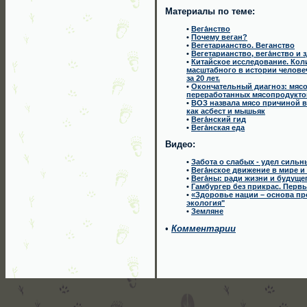
Материалы по теме:
•
Вега́нство
•
Почему веган?
•
Вегетарианство. Веганство
•
Вегетарианство, вега́нство и
•
Китайское исследование. Колин
масштабного в истории челове
за 20 лет.
•
Окончательный диагноз: мясо
переработанных мясопродукто
•
ВОЗ назвала мясо причиной 
как асбест и мышьяк
•
Вега́нский гид
•
Вега́нская еда
Видео:
•
Забота о слабых - удел сильн
•
Вега́нское движение в мире и 
•
Вега́ны: ради жизни и будуще
•
Гамбургер без прикрас. Перв
•
«Здоровье нации – основа пр
экология"
•
Земляне
•
Комментарии