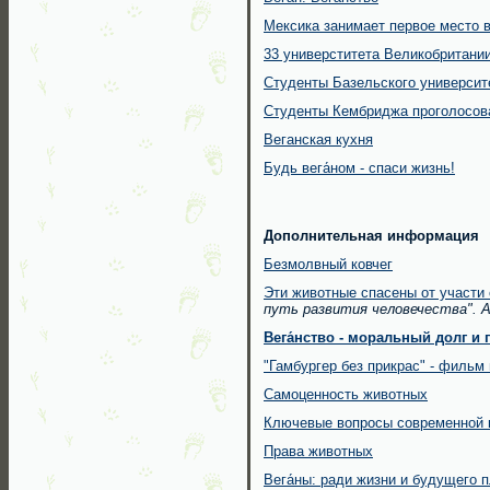
Мексика занимает первое место в
33 универститета Великобритани
Студенты Базельского университ
Студенты Кембриджа проголосов
Веганская кухня
Будь вега́ном - спаси жизнь!
Дополнительная информация
Безмолвный ковчег
Эти животные спасены от участи 
путь развития человечества". 
Вега́нство -
моральный долг и г
"Гамбургер без прикрас" - филь
Самоценность животных
Ключевые вопросы современной 
Права животных
Вега́ны: ради жизни и будущего 