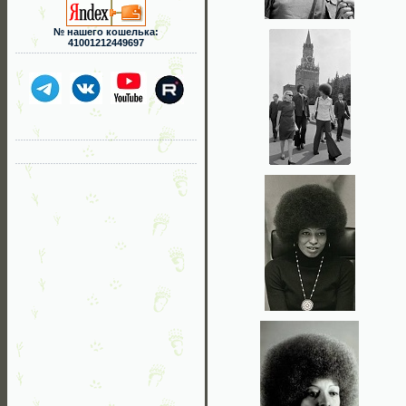
№ нашего кошелька:
41001212449697