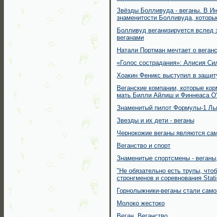
Звёзды Болливуда - веганы. В Ин
знаменитости Болливуда, которы
Болливуд веганизируется вслед 
веганами
Натали Портман мечтает о веган
«Голос сострадания»: Алисия Си
Хоакин Феникс выступил в защит
Веганские компании, которые кор
мать Билли Айлиш и Финнеаса О'
Знаменитый пилот Формулы-1 Лью
Звезды и их дети - веганы
Чернокожие веганы являются са
Веганство и спорт
Знаменитые спортсмены - веганы
"Не обязательно есть трупы, что
стронгменов и соревнования Stat
Горнолыжники-веганы стали само
Молоко жестоко
Веган. Веганство