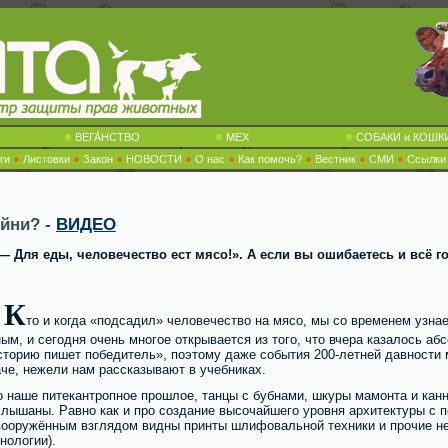
ВЕГА́НСТВО
МЕХ
СОБАКИ и КОШК
ги
Листовки
Закон
НОВОСТИ
О нас
Как помочь?
Вестник
СМИ
Ссылки
ойни? -
ВИДЕО
— Для еды, человечество ест мясо!». А если вы ошибаетесь и всё го
К
то и когда «подсадил» человечество на мясо, мы со временем узнае
ым, и сегодня очень многое открывается из того, что вчера казалось а
сторию пишет победитель», поэтому даже события 200-летней давности 
че, нежели нам рассказывают в учебниках.
о наше питекантропное прошлое, танцы с бубнами, шкуры мамонта и кан
слышаны. Равно как и про создание высочайшего уровня архитектуры с 
вооружённым взглядом видны принты шлифовальной техники и прочие н
нологии).