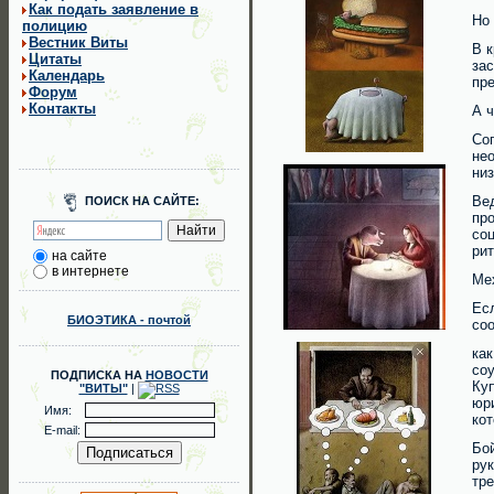
Как подать заявление в
Но
полицию
Вестник Виты
В к
Цитаты
за
Календарь
пр
Форум
Контакты
А ч
Со
не
низ
Ве
ПОИСК НА САЙТЕ:
пр
со
ри
на сайте
в интернете
Ме
Ес
БИОЭТИКА - почтой
со
как
соу
ПОДПИСКА НА
НОВОСТИ
Ку
"ВИТЫ"
|
юр
Имя:
кот
E-mail:
Бой
ру
тр