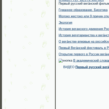
Первый русский вега́нский филь
Гуманное образование. Биоэтика
Молоко жестоко или 9 причин отк
Экология
История веганского движения Рос
История вегетарианства и вега́нс
О вега́нстве впервые на российс
Первый Вега́нский фестиваль в Р
Открытие первого в России вега́н
В академический словарь
ВИДЕО
Первый русский вега