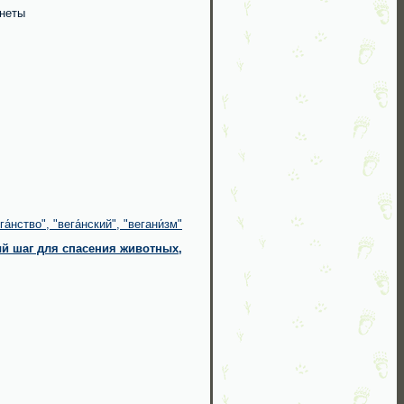
анеты
нство", "вега́нский", "вегани́зм"
ый шаг для спасения животных,