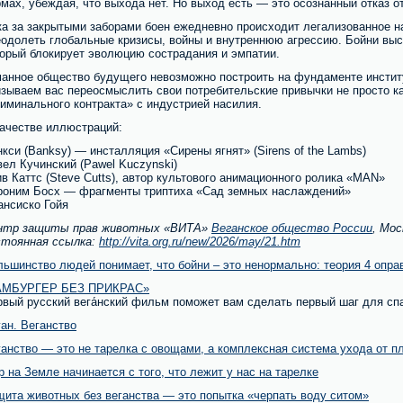
мах, убеждая, что выхода нет. Но выход есть — это осознанный отказ о
ка за закрытыми заборами боен ежедневно происходит легализованное н
еодолеть глобальные кризисы, войны и внутреннюю агрессию. Бойни вы
торый блокирует эволюцию сострадания и эмпатии.
манное общество будущего невозможно построить на фундаменте инстит
зываем вас переосмыслить свои потребительские привычки не просто ка
иминального контракта» с индустрией насилия.
качестве иллюстраций:
кси (Banksy) — инсталляция «Сирены ягнят» (Sirens of the Lambs)
ел Кучинский (Pawel Kuczynski)
в Каттс (Steve Cutts), автор культового анимационного ролика «MAN»
роним Босх — фрагменты триптиха «Сад земных наслаждений»
ансиско Гойя
нтр защиты прав животных «ВИТА»
Веганское общество России
, Мос
стоянная ссылка:
http://vita.org.ru/new/2026/may/21.htm
ьшинство людей понимает, что бойни – это ненормально: теория 4 оправ
АМБУРГЕР БЕЗ ПРИКРАС»
рвый русский вега́нский фильм поможет вам сделать первый шаг для сп
ан. Веганство
анство — это не тарелка с овощами, а комплексная система ухода от п
 на Земле начинается с того, что лежит у нас на тарелке
щита животных без веганства — это попытка «черпать воду ситом»