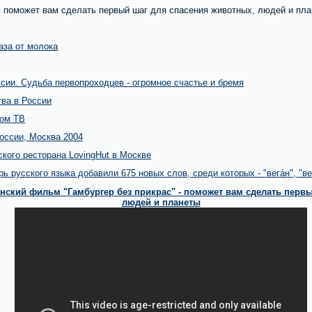
м поможет вам сделать первый шаг для спасения животных, людей и пл
аза от молока
сии. Судьба первопроходцев - огромное счастье и бремя
тва в России
ком ТВ
оссии, Москва 2004
ского ресторана LovingHut в Москве
 русского языка добавили 675 новых слов, среди которых - "вега́н", "вега́
́нский фильм "Гамбургер без прикрас" - поможет вам сделать перв
людей и планеты