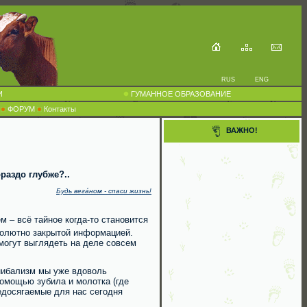
RUS
ENG
И
ГУМАННОЕ ОБРАЗОВАНИЕ
ФОРУМ
Контакты
ВАЖНО!
раздо глубже?..
Будь вега́ном - спаси жизнь!
м – всё тайное когда-то становится
бсолютно закрытой информацией.
могут выглядеть на деле совсем
нибализм мы уже вдоволь
помощью зубила и молотка (где
едосягаемые для нас сегодня