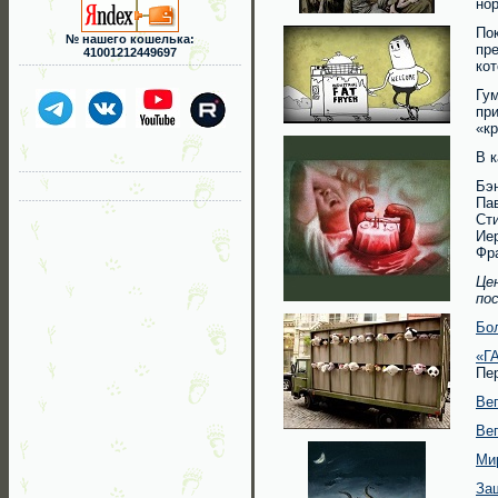
нор
По
№ нашего кошелька:
пр
41001212449697
ко
Гу
при
«кр
В 
Бэн
Пав
Сти
Ие
Фр
Це
по
Бол
«Г
Пе
Вег
Вег
Мир
За