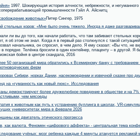
ойня»
1997. Шокирующая история алчности, небрежности, и негуманного
соперерабатывающей промышленности Гэйл А. Айснитц
свобождение животных»
Питер Сингер, 1975
й стельных коров: «Мне было очень тяжело. Иногда я даже разговаривал
нали ли вы до того, как начали работать, что там забивают стельных кор
ет, я об этом не знал. Когда я в первый раз столкнулся с такой ситуацией
озвал начальника, он спросил, в чем дело. Я ему сказал: «Вы что, не ви
 в порядке. Телёнка бросили в один контейнер, плаценту – в другой. Я б
ожская бойня в центре скандала, 2016
лее 50 организаций мира обратились к Всемирному банку с требованием
вотноводческих ферм
оровах Сибири, норках Дании, насекомоедении и извечной сказке про д
енд на «гуманность как новый люкс». Исследования
ганы демонстрируют более дружелюбное поведение в обществе и на 7% 
астливыми, чем мясоеды
атия к животным как путь к устранению буллинга в школах, VR-симуляц
дущих университетах мира в феврале 2026
нщины как двигатель этического прогресса
ев, как валюта. Феномен «цифрового аффекта» - центральная тема конф
следование учёных: мозг ребенка каждые 4 минуты атакуется рекламой