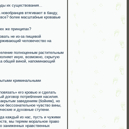
ды их существования...
 новобранцев втягивают в банду,
о все? более масштабные кровавые
тех же принципах?
овать не из-за пищевой
держивающий человечество на
аселение полноценным растительным
полняет иную, возможно, скрытую
ва общей виной, напоминающий
крытыми криминальными
повязать» его кровью и сделать
ый договор потребления насилия.
закрытым заведениям (бойням), но
ое бессознательное чувство вины,
ические и духовные ступени.
гда каждый из нас, пусть и чужими
еств, мы теряем моральное право
но заниженных нравственных