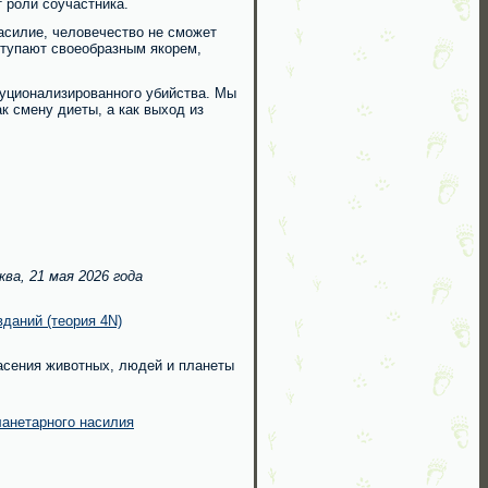
т роли соучастника.
асилие, человечество не сможет
ступают своеобразным якорем,
уционализированного убийства. Мы
к смену диеты, а как выход из
ква, 21 мая 2026 года
даний (теория 4N)
асения животных, людей и планеты
ланетарного насилия