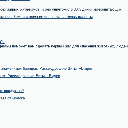
сех живых организмов, и оно уничтожило 83% диких млекопитающих
омассы Земли и влияние человека на жизнь планеты
.
С»
 фильм поможет вам сделать первый шаг для спасения животных, людей
я знаменитых брендов. Расследование Виты. +Видео
ных. Расследование Виты. +Видео
ых продуктов?
каза от молока