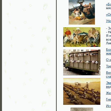
«Б
мя
«О
Убо
- З
- Н
Я п
все
Лим
Бо
жи
О к
Тр
Ве
сч
Эмп
ве
Же
Гн
Ис