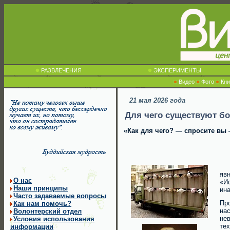
РАЗВЛЕЧЕНИЯ
ЭКСПЕРИМЕНТЫ
Видео
Фото
Кни
21 мая 2026 года
Для чего существуют б
«Как для чего? — спросите вы 
явн
О нас
«И
Наши принципы
ина
Часто задаваемые вопросы
Пр
Как нам помочь?
на
Волонтерский отдел
не
Условия использования
тех
информации