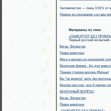
Человечество — лишь 0,01% от в
Первое исследование состава би
Материалы по теме:
«ГАМБУРГЕР БЕЗ ПРИКРА
Первый русский вега́нский
Веган. Веганство
Права животных
Мясо и молоко из концлагеря дл
Молочная ферма - Ад для живот
Тёмная сторона молока (Фильм)
Вы "не можете" жить без молочн
Молоко жестоко, или 9 причин от
МОЛОЧНЫЙ ВОПРОС
Веган. Веганство
Права животных
«ГАМБУРГЕР БЕЗ ПРИКРАС»