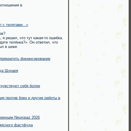
 отношения в
 с телятами...»
ов?
, я решил, что тут какая-то ошибка.
дите телёнка?». Он ответил, что
ыл в шоке.
 прекратить финансирование
еда Щукаря
чувствуют себя более
ия против боен и другие работы в
еренции Neuropaz 2026
 мясного фастфуда