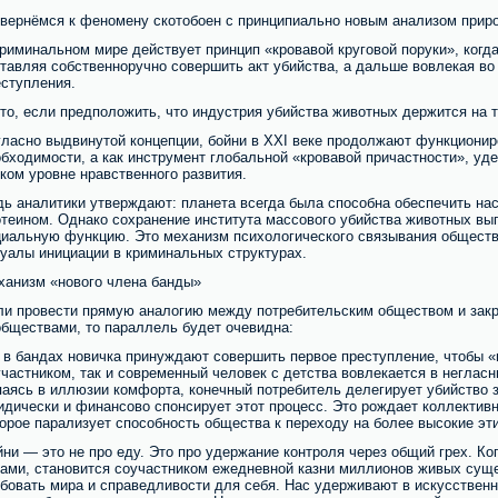
 вернёмся к феномену скотобоен с принципиально новым анализом приро
риминальном мире действует принцип «кровавой круговой поруки», когда
ставляя собственноручно совершить акт убийства, а дальше вовлекая в
еступления.
то, если предположить, что индустрия убийства животных держится на 
гласно выдвинутой концепции, бойни в XXI веке продолжают функционир
обходимости, а как инструмент глобальной «кровавой причастности», у
ком уровне нравственного развития.
дь аналитики утверждают: планета всегда была способна обеспечить н
отеином. Однако сохранение института массового убийства животных вы
циальную функцию. Это механизм психологического связывания общест
туалы инициации в криминальных структурах.
ханизм «нового члена банды»
ли провести прямую аналогию между потребительским обществом и за
обществами, то параллель будет очевидна:
 в бандах новичка принуждают совершить первое преступление, чтобы «
частником, так и современный человек с детства вовлекается в негласн
паясь в иллюзии комфорта, конечный потребитель делегирует убийство 
идически и финансово спонсирует этот процесс. Это рождает коллективн
орое парализует способность общества к переходу на более высокие эт
ни — это не про еду. Это про удержание контроля через общий грех. Ко
ками, становится соучастником ежедневной казни миллионов живых сущ
ебовать мира и справедливости для себя. Нас удерживают в искусствен