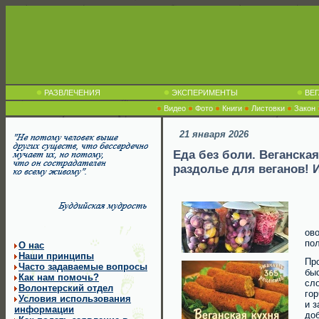
РАЗВЛЕЧЕНИЯ
ЭКСПЕРИМЕНТЫ
ВЕГ
Видео
Фото
Книги
Листовки
Закон
21 января 2026
Еда без боли. Веганска
раздолье для веганов! И
ово
пол
О нас
Наши принципы
Пр
Часто задаваемые вопросы
быс
Как нам помочь?
сло
Волонтерский отдел
гор
Условия использования
и 
информации
доб