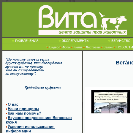
РАЗВЛЕЧЕНИЯ
ЭКСПЕРИМЕНТЫ
ВЕГА́НСТВО
Видео
Фото
Книги
Листовки
Закон
НОВОСТИ
Вега́
О нас
Наши принципы
Как нам помочь?
Вкусное предложение: Веганская
кухня
Условия использования
информации