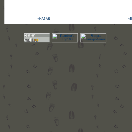
<НАЗАД
<