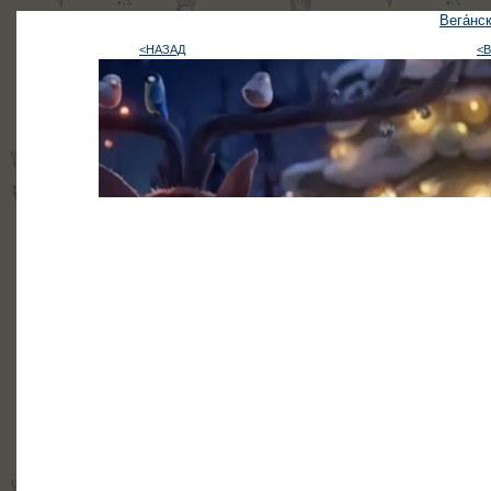
Вега́нс
<НАЗАД
<