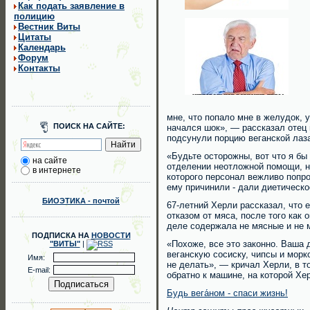
Как подать заявление в
полицию
Вестник Виты
Цитаты
Календарь
Форум
Контакты
мне, что попало мне в желудок, у
ПОИСК НА САЙТЕ:
начался шок», — рассказал отец 
подсунули порцию веганской лаза
«Будьте осторожны, вот что я бы 
на сайте
отделении неотложной помощи, 
в интернете
которого персонал вежливо попро
ему причинили - дали диетическо
БИОЭТИКА - почтой
67-летний Херли рассказал, что 
отказом от мяса, после того как 
деле содержала не мясные и не 
ПОДПИСКА НА
НОВОСТИ
«Похоже, все это законно. Ваша 
"ВИТЫ"
|
веганскую сосиску, чипсы и морк
Имя:
не делать», — кричал Херли, в то
E-mail:
обратно к машине, на которой Х
Будь вега́ном - спаси жизнь!