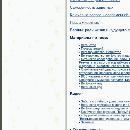
Самоценность животных
Ключевые вопросы современной 
Права животных
Вега́ны: ради жизни и будущего 
Материалы по теме:
•
Вега́нство
•
Почему веган?
•
Вегетарианство. Веганство
•
Вегетарианство, вега́нство и зд
•
Китайское исследование. Колин Кэ
Результаты самого масштабного в
и здоровья, охватившего 880 млн 
•
Окончательный диагноз: мясо в
потребления красного мяса и пе
•
ВОЗ назвала мясо причиной воз
канцерогенными веществами, так
•
Вега́нский гид
•
Вега́нская еда
Видео:
•
Забота о слабых - удел сильных
•
Вега́нское движение в мире и в 
•
Вега́ны: ради жизни и будущего 
•
Гамбургер без прикрас. Первый 
•
«Здоровье нации – основа проц
"Вегетарианство: здоровье, этика,
•
Земляне
•
Комментарии