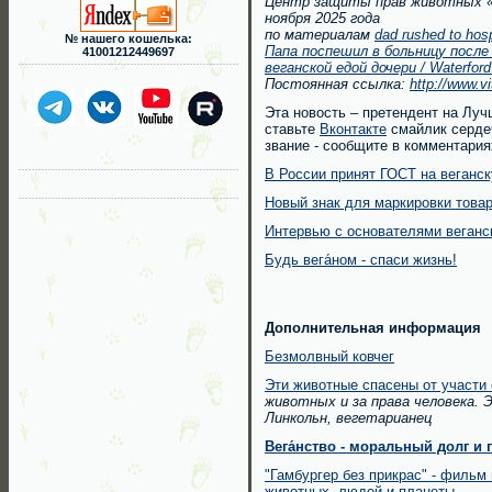
Центр защиты прав животных
ноября 2025 года
по материалам
dad rushed to hosp
№ нашего кошелька:
Папа поспешил в больницу после 
41001212449697
веганской едой дочери / Waterfor
Постоянная ссылка:
http://www.v
Эта новость – претендент на Луч
ставьте
Вконтакте
смайлик сердеч
звание - сообщите в комментария
В России принят ГОСТ на веганс
Новый знак для маркировки това
Интервью с основателями веганс
Будь вега́ном - спаси жизнь!
Дополнительная информация
Безмолвный ковчег
Эти животные спасены от участи 
животных и за права человека. 
Линкольн, вегетарианец
Вега́нство -
моральный долг и г
"Гамбургер без прикрас" - фильм
животных, людей и планеты