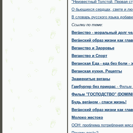
"Неизвестный Толстой. Первая ст
О бьющихся сердцах, свете и лю
В словарь русского языка добавил
Ссылки по теме:
Вега́нство -
моральный долг че
Вега́нский образ жизни как гл
Веганство и Здоровье
Веганство и Cпорт
Веганская Еда - еда без боли -
Веганская кухня. Рецепты
Знаменитые веганы
Гамбургер без прикрас
- Фильм 
Фильм "ГОСПОДСТВО" (DOMIN
Будь вега́ном - спаси жизнь!
Вега́нский образ жизни как гл
Молоко жестоко
ООН: проблема потребления мяса
Почему вега́н?