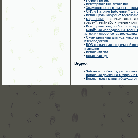
•
Почему вега́н?
•
Вегетарианство.Вега́нство
•
Знаменитые спортсмены — вега́
•
СNN о Патрике Бабумяне: "Круто
•
Вега́н Фрэнк Медрано: мужская 
•
Карл Льюис
—великий легкоатлет
времен", вега́н (Вступление к кни
•
Вегетарианство, вега́нство и зд
•
Китайское исследование. Колин К
истории человечества исследован
•
Окончательный диагноз: мясо в
мясопродуктов
•
ВОЗ назвала мясо причиной воз
и мышьяк
•
Вега́нский гид
•
Вега́нская еда
Видео:
•
Забота о слабых - удел сильных
•
Вега́нское движение в мире и в 
•
Вега́ны: ради жизни и будущего 