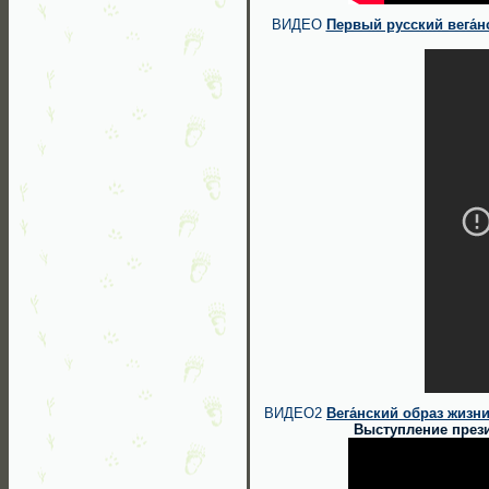
ВИДЕО
Первый русский вега́н
ВИДЕО2
Вега́нский образ жизн
Выступление през