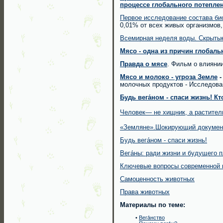
процессе глобального потепле
Первое исследование состава би
0,01% от всех живых организмов
Всемирная неделя воды. Скрыты
Мясо - одна из причин глобаль
Правда о мясе
. Фильм о влияни
Мясо и молоко - угроза Земле
молочных продуктов - Исследова
Будь вега́ном - спаси жизнь! Кто
Человек— не хищник, а растите
«Земляне».Шокирующий докуме
Будь вега́ном - спаси жизнь!
Вега́ны: ради жизни и будущего 
Ключевые вопросы современной 
Самоценность животных
Права животных
Материалы по теме:
•
Вега́нство