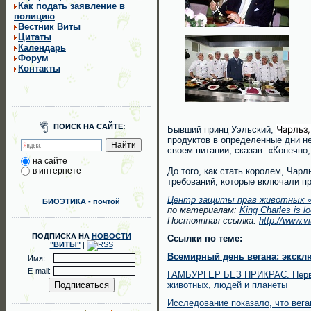
Как подать заявление в
полицию
Вестник Виты
Цитаты
Календарь
Форум
Контакты
ПОИСК НА САЙТЕ:
Чарльз
Бывший принц Уэльский,
продуктов в определенные дни не
своем питании, сказав: «Конечно,
на сайте
в интернете
До того, как стать королем, Чар
требований, которые включали пр
Центр защиты прав животных «
БИОЭТИКА - почтой
по материалам:
King Charles is l
Постоянная ссылка:
http://www.v
ПОДПИСКА НА
НОВОСТИ
Ссылки по теме:
"ВИТЫ"
|
Всемирный день вегана: экскл
Имя:
E-mail:
ГАМБУРГЕР БЕЗ ПРИКРАС. Первый
животных, людей и планеты
Исследование показало, что вега