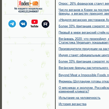
Опрос: 26% французов станут ве
№ нашего кошелька:
Число веганов в Корее за послед
41001212449697
бренды, к веганству приходят зв
«Неделя веганских ресторанов Аф
Более 33% британцев сократят по
Первый в мире веганский стейк-х
Вега́нварь 2020: что произойдет,
Статистика Veganuary показывае
Производители продукции на рас
Индия станет официальным центр
Более 33% британцев сократят п
Вега́нские бренды растительног
Beyond Meat и Impossible Foods 
Фермеры Шотландии готовы отка
О мясниках и экологии. Российс
изменений климата?
Испытание на человечность
История веганства