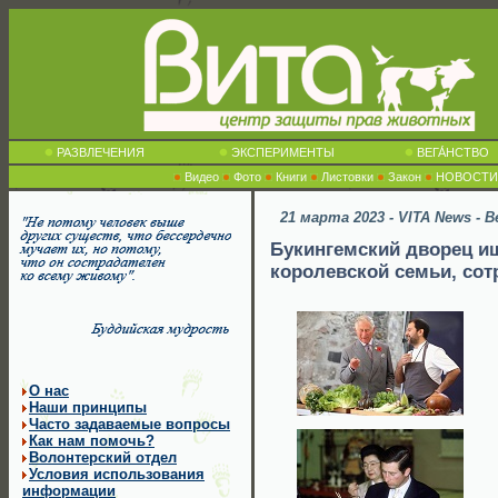
РАЗВЛЕЧЕНИЯ
ЭКСПЕРИМЕНТЫ
ВЕГА́НСТВО
Видео
Фото
Книги
Листовки
Закон
НОВОСТИ
21 марта 2023 - VITA News - 
Букингемский дворец ищ
королевской семьи, сот
О нас
Наши принципы
Часто задаваемые вопросы
Как нам помочь?
Волонтерский отдел
Условия использования
информации