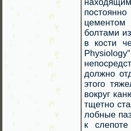
находящим
постоянно
цементом 
болтами из
в кости че
Physiolog
непосредс
должно от
этого тяже
вокруг кан
тщетно ста
лобные паз
к слепоте