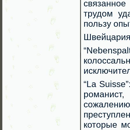
связанное
трудом уд
пользу опы
Швейцари
“Nebenspa
колосс
исключител
“La Suisse
романист
сожалению
преступле
которые мо