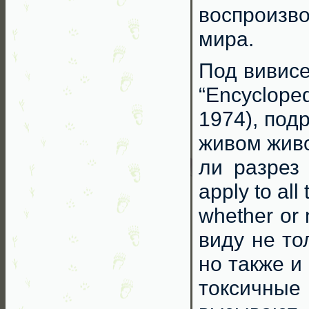
воспроизв
мира.
Под вивисек
“Encycloped
1974), под
живом живо
ли разрез 
apply to all
whether or 
виду не то
но также и
токсичные