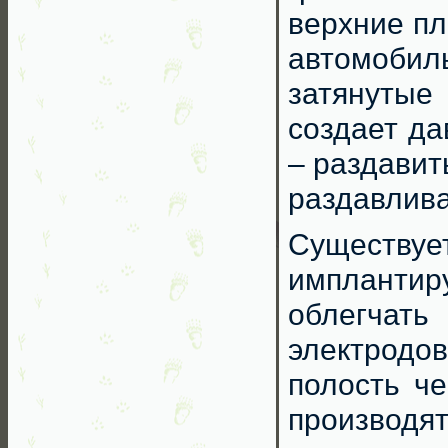
верхние пл
автомоби
затянутые 
создает да
– раздавит
раздавлив
Существу
импланти
облегчать
электродов
полость че
производ