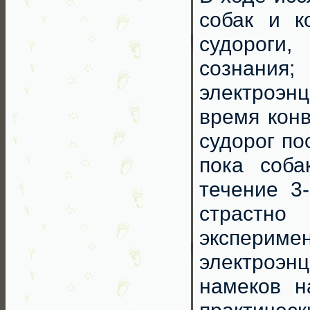
собак и к
судороги
сознания;
электроэн
время конв
судорог по
пока соба
течение 3
страстн
эксперимен
электроэнц
намеков н