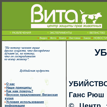
РАЗВЛЕЧЕНИЯ
ЭКСПЕРИМЕНТЫ
ВЕГА́НСТВО
Видео
Фото
Книги
Листовки
Закон
НОВОСТИ
У
УБИЙСТВ
О нас
Наши принципы
Как нам помочь?
Ганс Рюш
Вкусное предложение: Веганская
кухня
Условия использования
© Центр 
информации