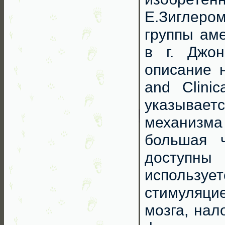
Е.Зиглером
группы аме
в г. Джон
описание н
and Clinic
указывает
механизм
большая 
доступны
использу
стимуляц
мозга, нал