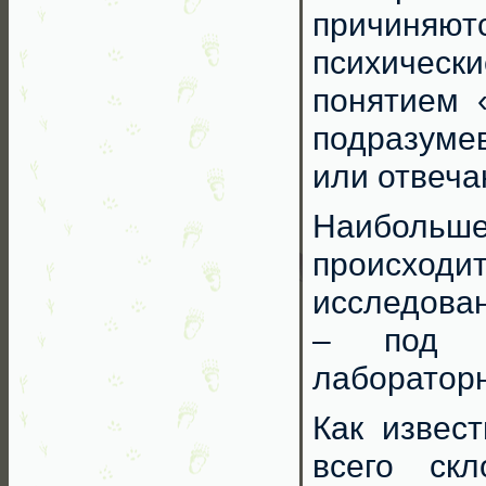
причиняю
психическ
понятием 
подразуме
или отвеча
Наибольш
происх
исследован
– под «
лабораторн
Как извес
всего ск