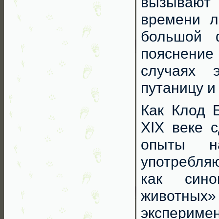
вызывают
времени л
большой ф
пояснение 
случаях 
путаницу и
Как Клод 
XIX веке 
опыты н
употребляю
как син
животных» 
эксперим