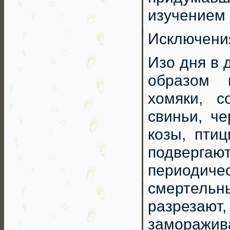
изучением 
Исключения
Изо дня в 
образом 
хомяки, с
свиньи, че
козы, пти
подверга
периодиче
смертельн
разрезают,
заморажив