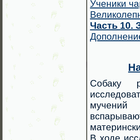
Ученики ч
Великолепн
Часть 10.
Дополнени
На
Собаку р
исследова
мучений
вспарыва
матерински
В ходе исс