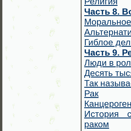
Религия
Часть 8. В
Моральное
Альтернат
Гиблое де
Часть 9. 
Люди в рол
Десять тыс
Так назыв
Рак
Канцероген
История с
раком