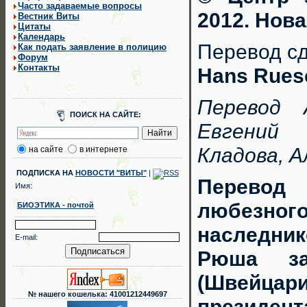
Часто задаваемые вопросы
2012. Нов
Вестник Виты
Цитаты
Календарь
Перевод сд
Как подать заявление в полицию
Форум
Контакты
Hans Ruesc
Перевод 
ПОИСК НА САЙТЕ:
Евгений
Кладова, А
на сайте
в интернете
ПОДПИСКА НА
НОВОСТИ "ВИТЫ"
|
Перевод
Имя:
любезно
БИОЭТИКА - почтой
наследни
E-mail:
Рюша за
(Швейцари
№ нашего кошелька: 41001212449697
президен