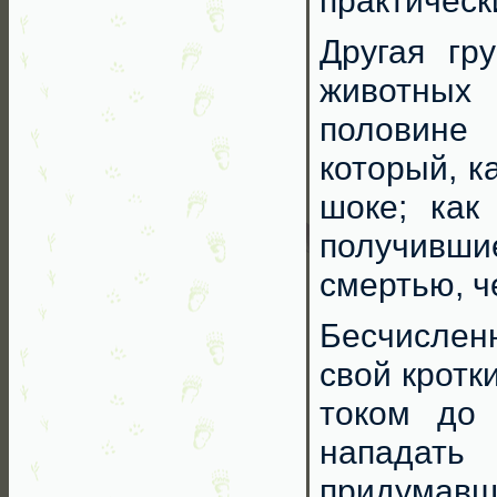
практическ
Другая гр
животных
половине 
который, к
шоке; как
получивши
смертью, ч
Бесчислен
свой кротк
током до 
нападать
придумавш