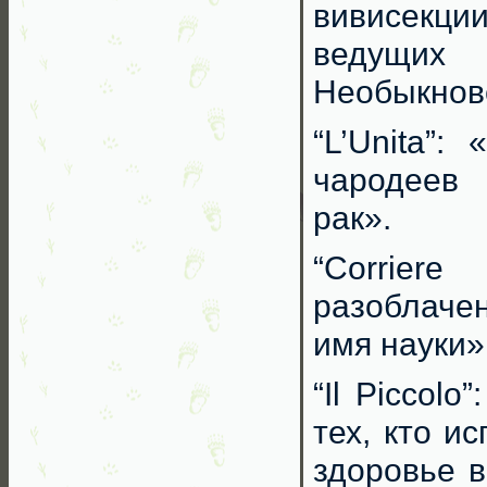
вивисекц
ведущих
Необыкнове
“L’Unita”:
чародеев
рак».
“Corrier
разоблаче
имя науки»
“Il Piccol
тех, кто и
здоровье в