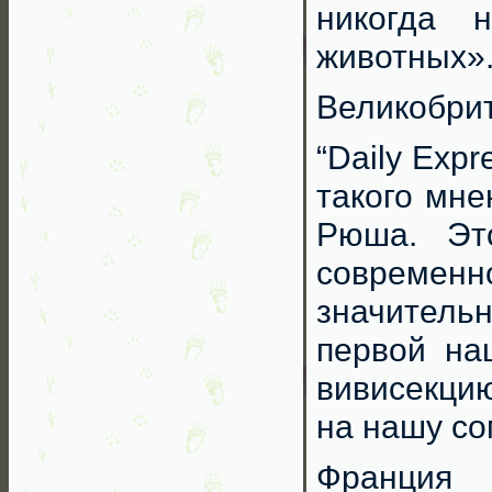
никогда 
животных»
Великобри
“Daily Exp
такого мне
Рюша. Эт
современно
значител
первой на
вивисекцию
на нашу с
Франция