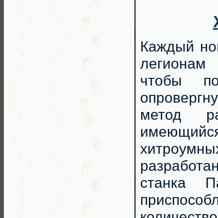
Каждый но
легионам 
чтобы по
опровергну
метод ра
имеющийс
хитроумн
разработа
станка П
приспособ
количество