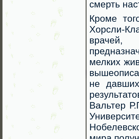
смерть наст
Кроме того
Хорсли-Кл
врачей,
предназна
мелких жив
вышеописа
не давших
результат
Вальтер Р.
Университе
Нобелевско
мира полу