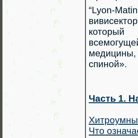
“Lyon-Mati
вивисект
который
всемогуще
медицины
спиной».
Часть 1. 
Хитроумны
Что означа