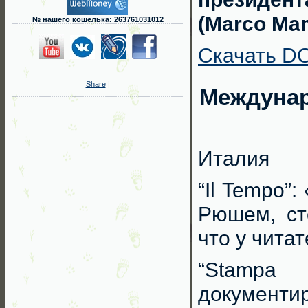
(Marco Mam
№ нашего кошелька: 263761031012
Скачать DO
Share
|
Междунар
Италия
“Il Tempo”
Рюшем, ст
что у чита
“Stampa
документ