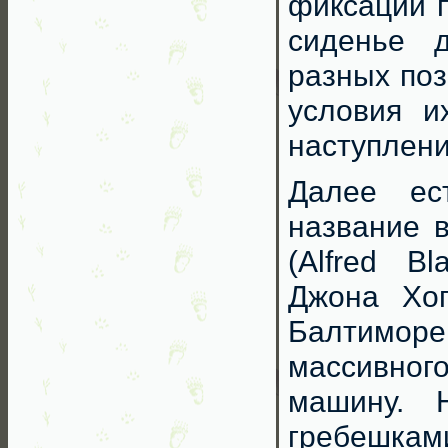
фиксации п
сиденье 
разных поз
условия и
наступлени
Далее ес
название 
(Alfred B
Джона Хопк
Балтиморе
массивно
машину. 
гребешка