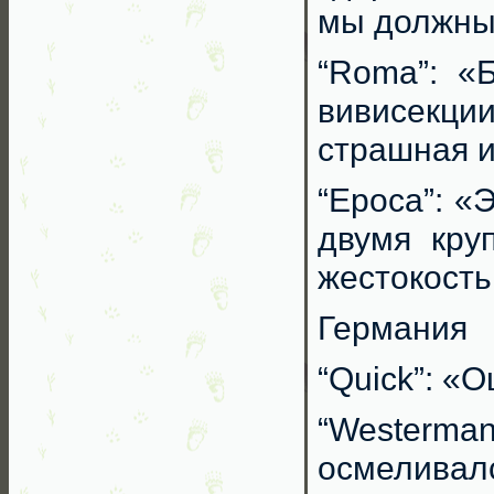
мы должны 
“Roma”: «
вивисекц
страшная 
“Epoca”: «
двумя кру
жестокость
Германия
“Quick”: 
“Westerman
осмеливал