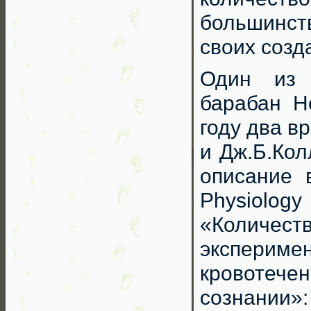
большинст
своих созд
Один из 
барабан Н
году два вр
и Дж.Б.Кол
описание в
Physiolo
«Количе
эксперимен
кровотече
сознании»: