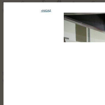
<НАЗАД