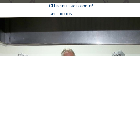
ТОП вега́нских новостей
<ВСЕ ФОТО>