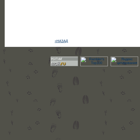
<НАЗАД