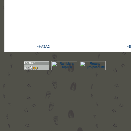
<НАЗАД
<