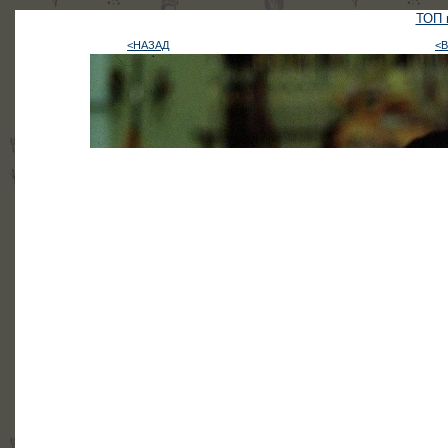
ТОП в
<НАЗАД
<