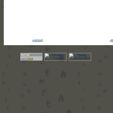
<НАЗАД
<