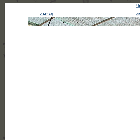
Ч
<НАЗАД
<