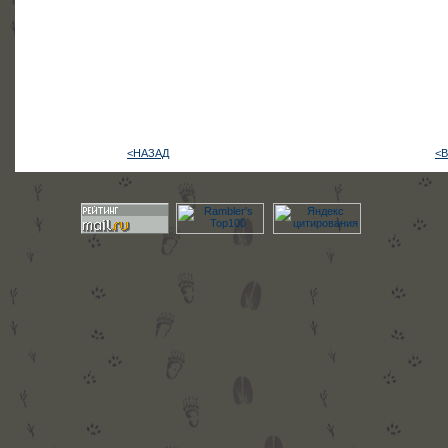
<НАЗАД
<