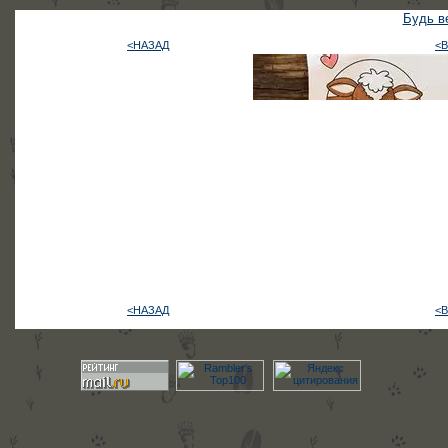
Будь ве
<НАЗАД
<
<НАЗАД
<