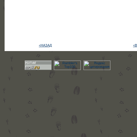
<НАЗАД
<