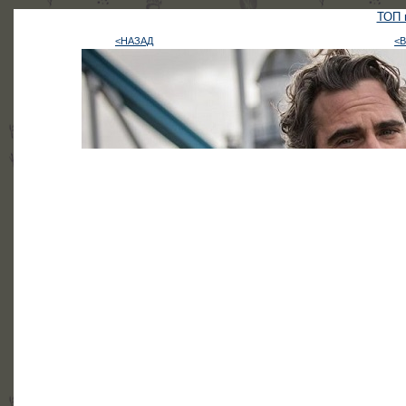
ТОП в
<НАЗАД
<