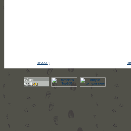
<НАЗАД
<