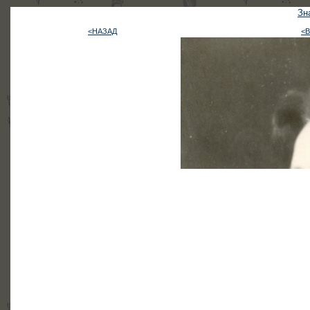
Зн
<НАЗАД
<