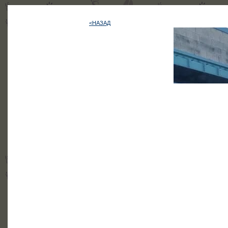
<НАЗАД