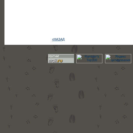
<НАЗАД