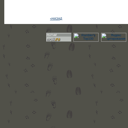
<НАЗАД