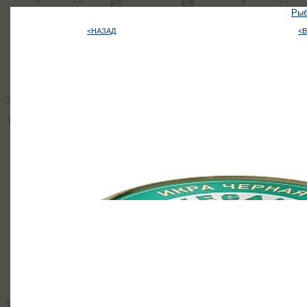
Рыб
<НАЗАД
<