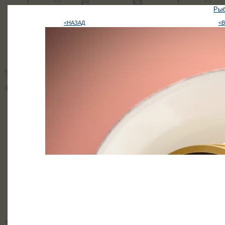
Рыб
<НАЗАД
<