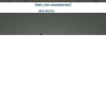
Чему учат океанариумы?
<ВСЕ ФОТО>