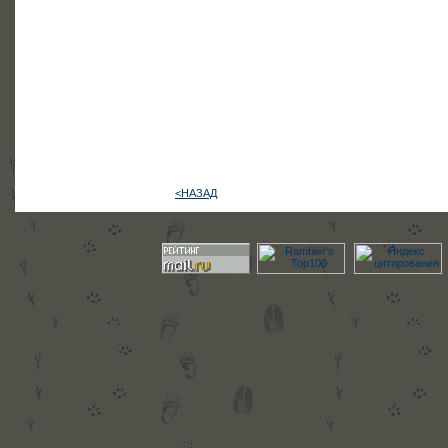
<НАЗАД