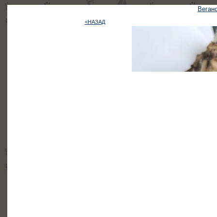
Веганс
<НАЗАД