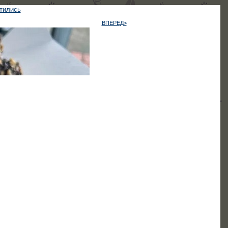
атились
ВПЕРЕД>