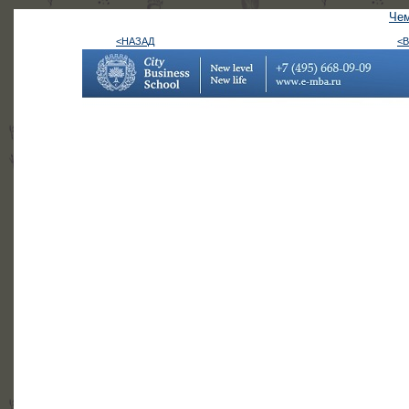
Чем
<НАЗАД
<