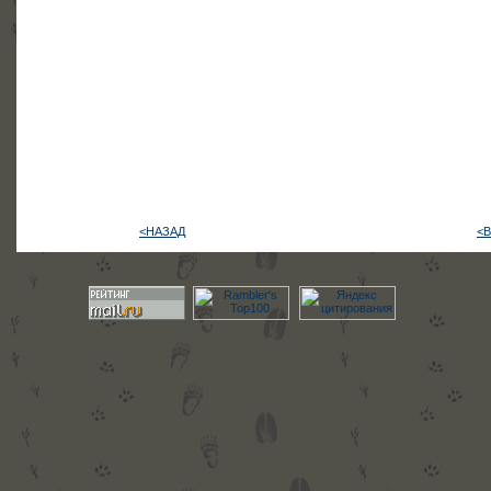
<НАЗАД
<