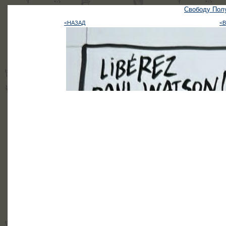
Свободу Полу
<НАЗАД
<