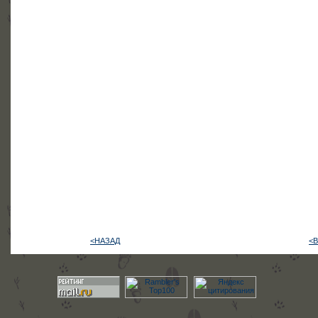
<НАЗАД
<