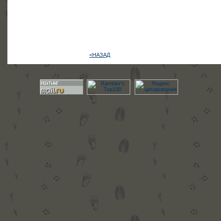
<НАЗАД