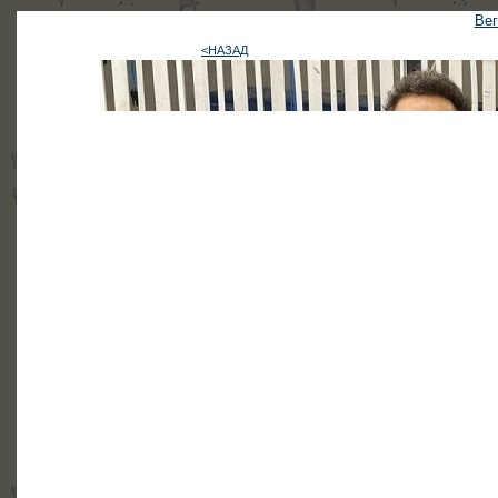
Вег
<НАЗАД