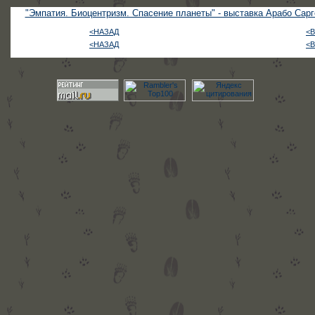
"Эмпатия. Биоцентризм. Спасение планеты" - выставка Арабо Сарг
<НАЗАД
<
<НАЗАД
<