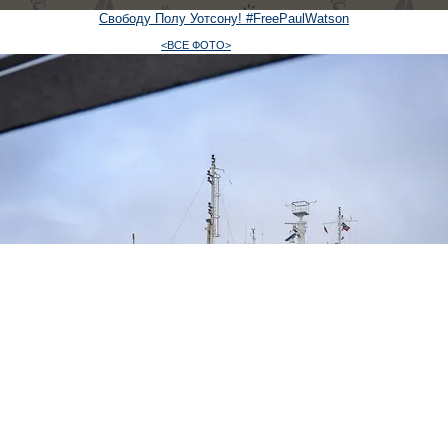
Свободу Полу Уотсону! #FreePaulWatson
<ВСЕ ФОТО>