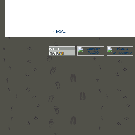
<НАЗАД