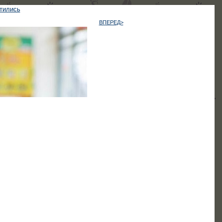
атились
ВПЕРЕД>