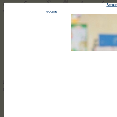
Веганс
<НАЗАД