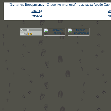
"Эмпатия. Биоцентризм. Спасение планеты" - выставка Арабо Сарг
<НАЗАД
<
<НАЗАД
<