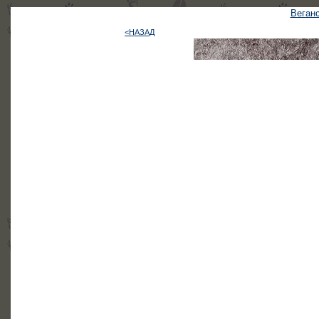
Веганс
<НАЗАД