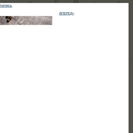
атились
ВПЕРЕД>