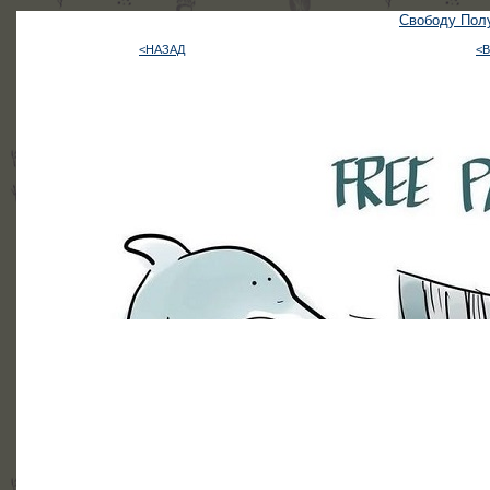
Свободу Полу
<НАЗАД
<