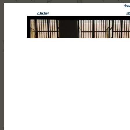
Чем
<НАЗАД
<