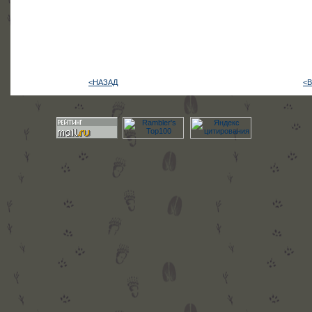
<НАЗАД
<