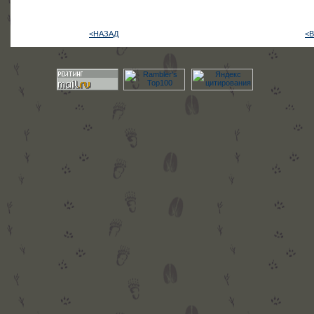
<НАЗАД
<