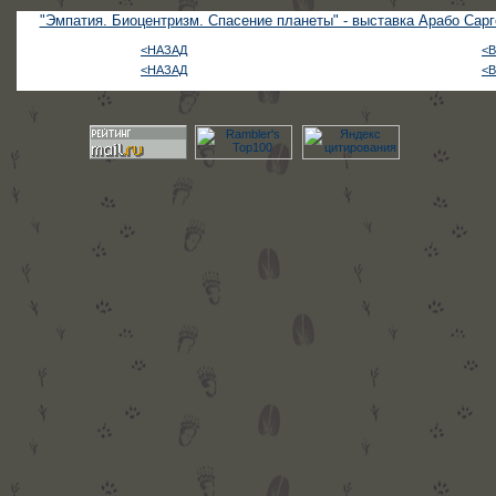
"Эмпатия. Биоцентризм. Спасение планеты" - выставка Арабо Сарг
<НАЗАД
<
<НАЗАД
<