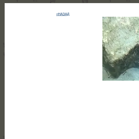
<НАЗАД