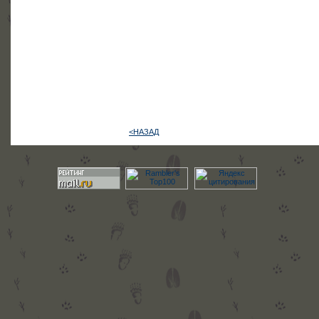
<НАЗАД