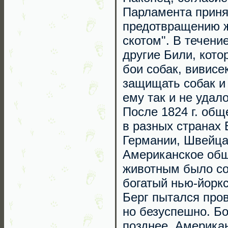
Парламента приня
предотвращению ж
скотом". В течен
другие Били, кото
бои собак, вивисе
защищать собак и 
ему так и не удал
После 1824 г. об
в разных странах 
Германии, Швейца
Американское общ
животным было соз
богатый нью-йоркс
Берг пытался пров
но безуспешно. Б
позднее. Америка