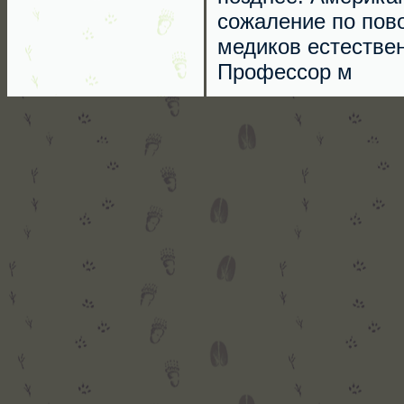
сожаление по пово
медиков естествен
Профессор м