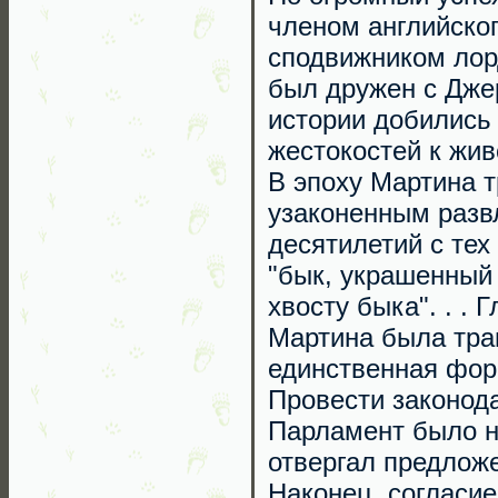
членом английско
сподвижником лор
был дружен с Дже
истории добились
жестокостей к жив
В эпоху Мартина 
узаконенным разв
десятилетий с тех
"бык, украшенный
хвосту быка". . .
Мартина была трав
единственная фор
Провести законод
Парламент было н
отвергал предлож
Наконец, согласие