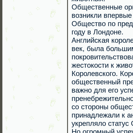
Общественные орг
возникли впервые
Общество по пред
году в Лондоне.
Английская короле
век, была больши
покровительствов
жестокости к живо
Королевского. Кор
общественный пре
важно для его ус
пренебрежительно
со стороны общес
принадлежали к ан
укрепляло статус
Но огромный успе