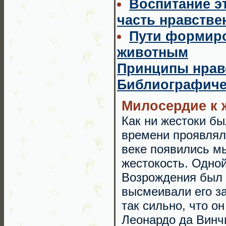
Воспитание э
часть нравстве
Пути формиро
животным
Принципы нравс
Библиографиче
Милосердие к
Как ни жестоки б
времени проявлял
веке появились м
жестокость. Одной
Возрождения был Л
высмеивали его за
так сильно, что о
Леонардо да Винчи