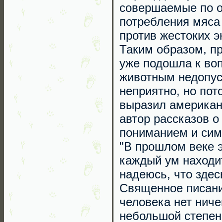
совершаемые по о
потребления мяса 
против жестоких э
Таким образом, п
уже подошла к воп
животным недопус
неприятно, но пот
выразил американ
автор рассказов о
пониманием и сим
"В прошлом веке 
каждый ум находит
надеюсь, что здес
Священное писание
человека нет ниче
небольшой степени