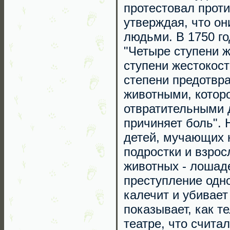
протестовал прот
утверждая, что он
людьми. В 1750 го
"Четыре ступени ж
ступени жестокост
степени предотвр
животными, котор
отвратительными д
причиняет боль". 
детей, мучающих 
подростки и взро
животных - лошаде
преступление одно
калечит и убивае
показывает, как т
театре, что счита