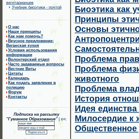
вегетарианцев
Биоэтика как 
Учебник биоэтики - почтой
Пpинципы этич
Основы этично
О нас
Наши принципы
Как нам помочь?
Антропоцентри
Вкусное предложение:
Веганская кухня
Самостоятельн
Условия использования
информации
Проблема прав
Волонтерский отдел
Часто задаваемые вопросы
Проблема физи
Вестник Виты
Цитаты
животного
Календарь
Как подать заявление в
Проблема вла
полицию
Форум
Истоpия отнош
Контакты
Идея единства
Подписка на рассылку
Милосердие к
"Гуманное Образование"
|
Общественное 