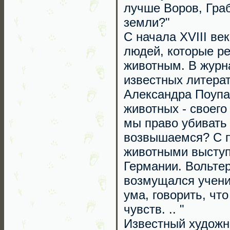
лучше Воров, Граб
земли?"
С начала XVIII ве
людей, которые р
животным. В журн
известных литерат
Александра Поупа
животных - своего
мы право убивать
возвышаемся? С п
животными высту
Германии. Вольтер
возмущался учение
ума, говорить, ч
чувств. .. "
Известный художни