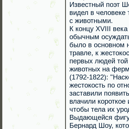
Известный поэт Ш
видел в человеке 
с животными.
К концу XVIII век
обычным осуждать
было в основном н
травле, к жестоко
первых людей той 
животных на ферм
(1792-1822): "На
жестокость по от
заставили появить
влачили короткое 
чтобы тела их уро
Выдающейся фигур
Бернард Шоу, кот