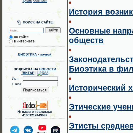
Архив рассылки
История возни
ПОИСК НА САЙТЕ:
Основные напр
на сайте
обществ
в интернете
БИОЭТИКА - почтой
Законодательс
Биоэтика в фи
ПОДПИСКА НА
НОВОСТИ
"ВИТЫ"
|
Имя:
E-mail:
Исторический х
Этические учен
№ нашего кошелька:
41001212449697
Этисты средне